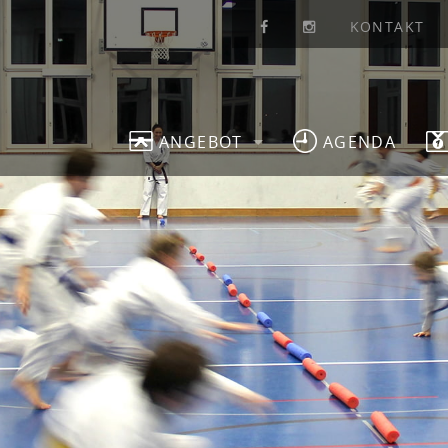
KONTAKT
ANGEBOT
AGENDA
TRAINING
SCHNUPPERN
PREISE
TRAINER/IN
ZEIT / ORT