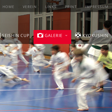
HOME
VEREIN
LINKS
PRINT
IMPRESSUM
SEISHIN CUP
GALERIE
KYOKUSHIN
EVENTS
TURNIERE