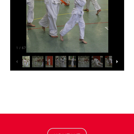
1
67
/