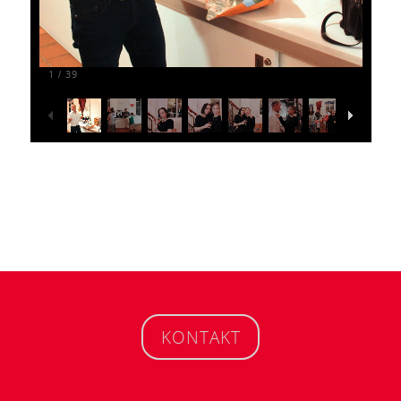
1
39
/
KONTAKT